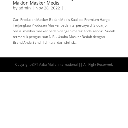
Maklon Masker Medis
by
admin
|
Nov 28, 2022
|
.
Cari Produsen Masker Bedah Medis Kualitas Premium Harga
Terjangkau Produsen Masker bedah terpercaya di Sidoarjo.
Solusi maklon masker bedah dengan merek Anda sendiri. Sudah
termasuk pengurusan NIE. . Usaha Masker Bedah dengan
Brand Anda Sendiri dimulai dari sini isi...
Copyright ©PT Azka Mulia International || All Right Reserved.