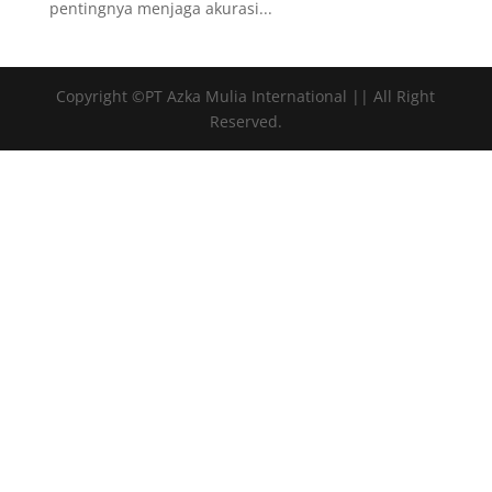
pentingnya menjaga akurasi...
Copyright ©PT Azka Mulia International || All Right
Reserved.